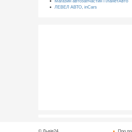
Магазин автозапчастин ПланетАвто
ЛЕВЕЛ АВТО, inCars
©
Львів24
Про пр