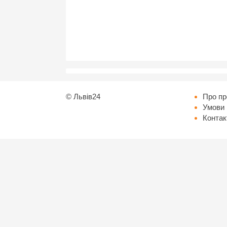
©
Львів24
Про пр
Умови 
Контак