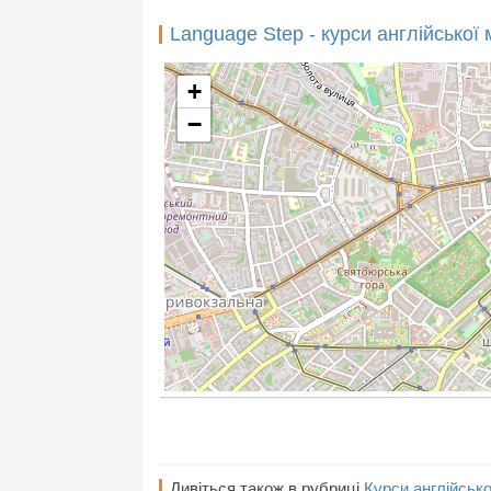
Language Step - курси англійської 
+
−
Дивіться також в рубриці
Курси англійсько