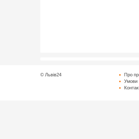
©
Львів24
Про пр
Умови 
Контак