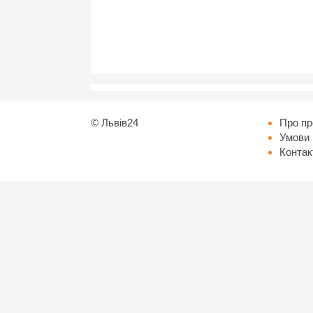
©
Львів24
Про пр
Умови 
Контак