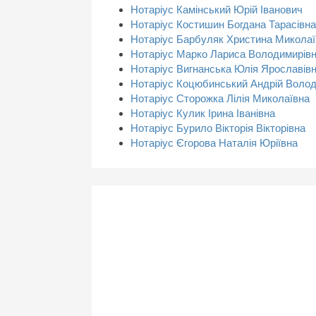
Нотаріус Камінський Юрій Іванович
Нотаріус Костишин Богдана Тарасівна
Нотаріус Барбуляк Христина Миколаї
Нотаріус Марко Лариса Володимирів
Нотаріус Вигнанська Юлія Ярославів
Нотаріус Коцюбинський Андрій Воло
Нотаріус Сторожка Лілія Миколаївна
Нотаріус Кулик Ірина Іванівна
Нотаріус Бурило Вікторія Вікторівна
Нотаріус Єгорова Наталія Юріївна