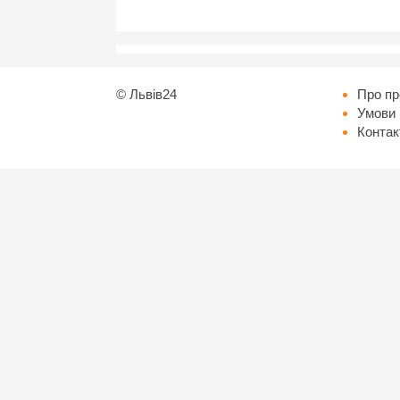
©
Львів24
Про пр
Умови 
Контак