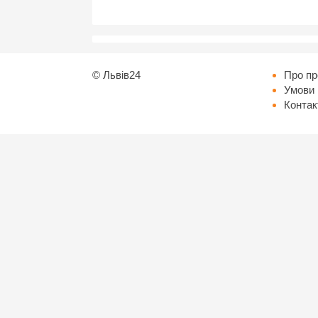
©
Львів24
Про пр
Умови 
Контак