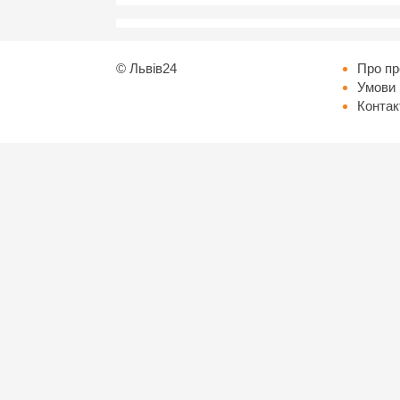
©
Львів24
Про пр
Умови 
Контак