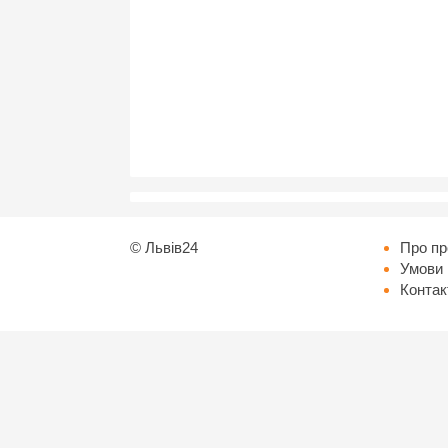
©
Львів24
Про пр
Умови 
Контак