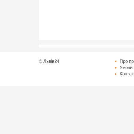
©
Львів24
Про пр
Умови 
Контак