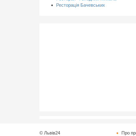
Ресторація Бачевських
©
Львів24
Про пр