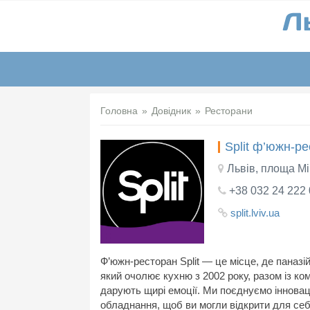
Головна
Довідник
Ресторани
Split ф’южн-ре
Львів, площа Мі
+38 032 24 222
split.lviv.ua
Ф’южн-ресторан Split — це місце, де паназ
який очолює кухню з 2002 року, разом із 
дарують щирі емоції. Ми поєднуємо інноваці
обладнання, щоб ви могли відкрити для себе