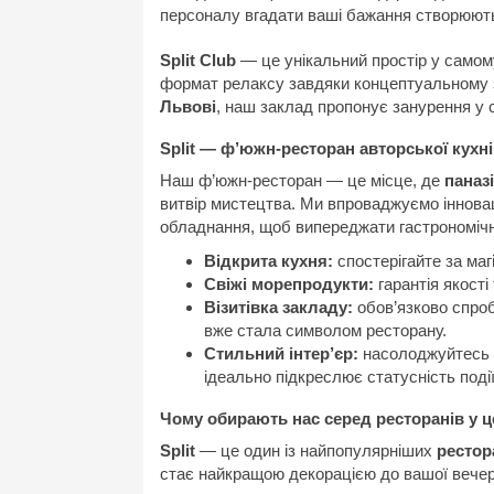
персоналу вгадати ваші бажання створюют
Split Club
— це унікальний простір у самому
формат релаксу завдяки концептуальному 
Львові
, наш заклад пропонує занурення у с
Split
— ф’южн-ресторан авторської кухні
Наш ф’южн-ресторан — це місце, де
паназ
витвір мистецтва. Ми впроваджуємо іннова
обладнання, щоб випереджати гастрономічн
Відкрита кухня:
спостерігайте за маг
Свіжі морепродукти:
гарантія якості
Візитівка закладу:
обов’язково спро
вже стала символом ресторану.
Стильний інтер’єр:
насолоджуйтесь 
ідеально підкреслює статусність події
Чому обирають нас серед ресторанів у ц
Split
— це один із найпопулярніших
рестор
стає найкращою декорацією до вашої вечер