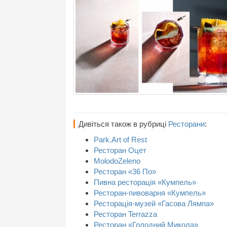
Дивіться також в рубриці
Ресторани
:
Park.Art of Rest
Ресторан Оцет
MolodoZeleno
Ресторан «36 По»
Пивна ресторація «Кумпель»
Ресторан-пивоварня «Кумпель»
Ресторація-музей «Гасова Лямпа»
Ресторан Terrazza
Ресторан «Голодний Микола»