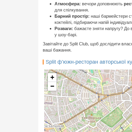
Атмосфера:
вечори доповнюють
рес
для спілкування.
Барний простір:
наші бармейстери ств
коктейлі, підбираючи напій індивідуал
Розваги:
бажаєте зняти напругу? До 
у шоу-барі.
Завітайте до Split Club, щоб дослідити вла
ваші бажання.
Split ф’южн-ресторан авторської ку
+
−