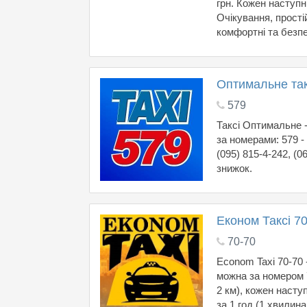
грн. Кожен наступни
Очікування, простій
комфортні та безпе
Оптимальне такс
579
Таксі Оптимальне -
за номерами: 579 - 
(095) 815-4-242, (
знижок.
Економ Таксі 7
70-70
Econom Taxi 70-70 
можна за номером 7
2 км), кожен наступ
за 1 год (1 хвилина 