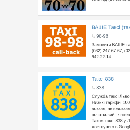
ВАШЕ Таксі (так
98-98
Замовити ВАШЕ такс
(032) 247-67-67, (0
942-22-14.
Таксі 838
838
Служба таксі Львов
Низькі тарифи, 100
вокзал, автовокза
початковий і кінцев
Також таксі 838 у 
достпуного в Googl