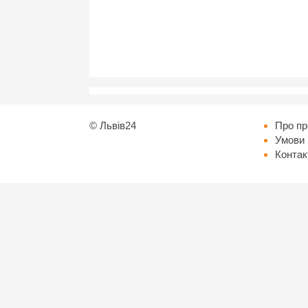
©
Львів24
Про пр
Умови 
Контак