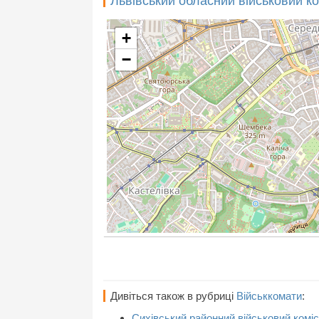
Львівський обласний військовий ко
+
−
Дивіться також в рубриці
Військкомати
:
Сихівський районний військовий коміс