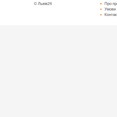
©
Львів24
Про пр
Умови 
Контак