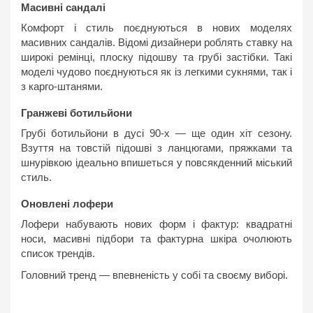
Масивні сандалі
Комфорт і стиль поєднуються в нових моделях
масивних сандалів. Відомі дизайнери роблять ставку на
широкі ремінці, плоску підошву та грубі застібки. Такі
моделі чудово поєднуються як із легкими сукнями, так і
з карго-штанями.
Гранжеві ботильйони
Грубі ботильйони в дусі 90-х — ще один хіт сезону.
Взуття на товстій підошві з ланцюгами, пряжками та
шнурівкою ідеально впишеться у повсякденний міський
стиль.
Оновлені лофери
Лофери набувають нових форм і фактур: квадратні
носи, масивні підбори та фактурна шкіра очолюють
список трендів.
Головний тренд — впевненість у собі та своєму виборі.