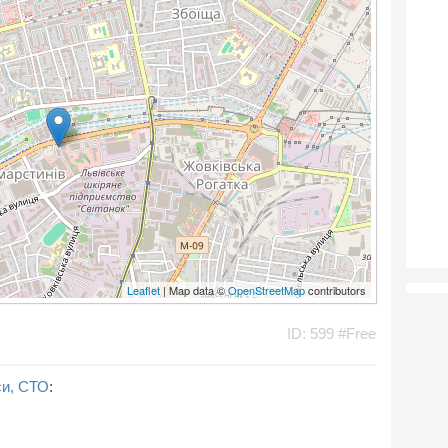
Leaflet
| Map data ©
OpenStreetMap
contributors
ID: 599 #Free
си, СТО
: