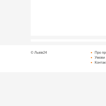
©
Львів24
Про пр
Умови 
Контак