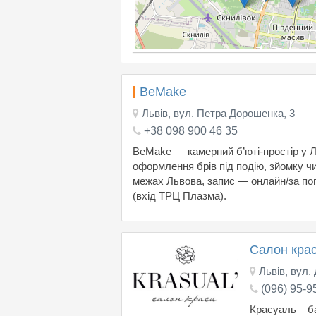
BeMake
Львів, вул. Петра Дорошенка, 3
+38 098 900 46 35
BeMake — камерний б’юті-простір у Л
оформлення брів під подію, зйомку чи
межах Львова, запис — онлайн/за по
(вхід ТРЦ Плазма).
Салон кра
Львів, вул.
(096) 95-9
Красуаль – б