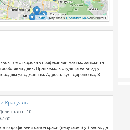
Leaflet
| Map data ©
OpenStreetMap
contributors
ьвові, де створюють професійний макіяж, зачіски та
 особливий день. Працюємо в студії та на виїзд у
переднім узгодженням. Адреса: вул. Дорошенка, 3
си Красуаль
 Долинського, 10
5-100
агатопрофільний салон краси (перукарня) у Львові, де