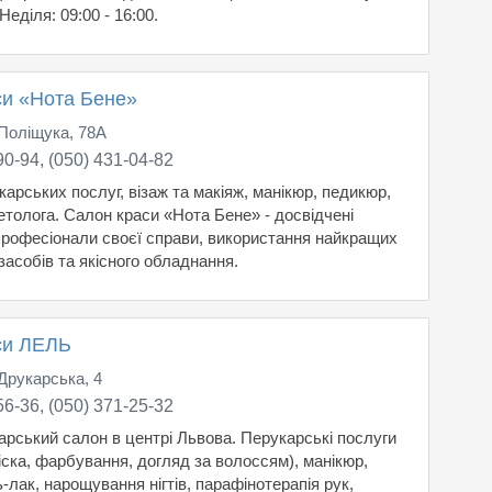
 Неділя: 09:00 - 16:00.
си «Нота Бене»
 Поліщука, 78А
90-94, (050) 431-04-82
карських послуг, візаж та макіяж, манікюр, педикюр,
етолога. Салон краси «Нота Бене» - досвідчені
 професіонали своєї справи, використання найкращих
засобів та якісного обладнання.
си ЛЕЛЬ
 Друкарська, 4
56-36, (050) 371-25-32
арський салон в центрі Львова. Перукарські послуги
іска, фарбування, догляд за волоссям), манікюр,
-лак, нарощування нігтів, парафінотерапія рук,