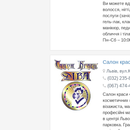
Ви можете вд
волосся, нігт
послуги (зачі
гель-лак, кл
манікюр, педи
обличчя і тіл
Пн–Сб – 10:00
Салон кра
Львів, вул.
(032) 235-
(067) 474-
Салон краси 
косметичних п
візажиста, м
професійні м
в центрі Льв
парковка. Гра