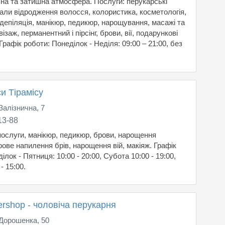
льна та затишна атмосфера. Послуги: перукарські
уали відродження волосся, колористика, косметологія,
, депіляція, манікюр, педикюр, нарощування, масажі та
ізаж, перманентний і пірсінг, брови, вії, подарункові
Графік роботи: Понеділок - Неділя: 09:00 – 21:00, без
и Тірамісу
Залізнична, 7
13-88
послуги, манікюр, педикюр, брови, нарощення
ове напилення брів, нарощення вій, макіяж. Графік
ілок - Пятниця: 10:00 - 20:00, Субота 10:00 - 19:00,
- 15:00.
bershop - чоловіча перукарня
 Дорошенка, 50