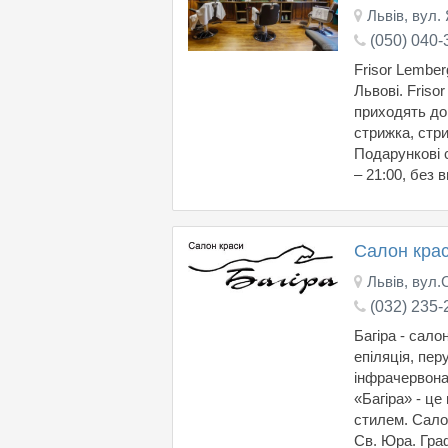
Львів, вул.
(050) 040-
Frisor Lember
Львові. Friso
приходять до
стрижка, стри
Подарункові с
– 21:00, без 
Салон крас
Львів, вул.
(032) 235-
Багіра - сало
епіляція, пер
інфрачервона 
«Багіра» - це
стилем. Сало
Св. Юра. Граф