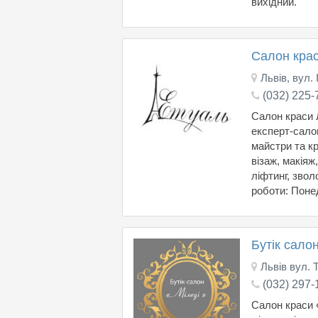
вихідний.
Салон крас
Львів, вул. 
(032) 225-
Салон краси 
експерт-салон
майстри та кр
візаж, макіяж,
ліфтинг, звол
роботи: Понед
Бутік сало
Львів вул. 
(032) 297-
Салон краси «