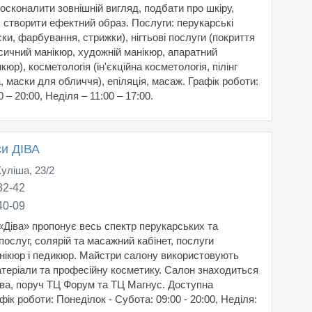
осконалити зовнішній вигляд, подбати про шкіру,
і, створити ефектний образ. Послуги: перукарські
ски, фарбування, стрижки), нігтьові послуги (покриття
асичний манікюр, художній манікюр, апаратний
кюр), косметологія (ін'єкційна косметологія, пілінг
а, маски для обличчя), епіляція, масаж. Графік роботи:
 – 20:00, Неділя – 11:00 – 17:00.
си ДІВА
Куліша, 23/2
82-42
40-09
«Діва» пропонує весь спектр перукарських та
ослуг, солярій та масажний кабінет, послуги
анікюр і педикюр. Майстри салону використовують
атеріали та професійну косметику. Салон знаходиться
ова, поруч ТЦ Форум та ТЦ Магнус. Доступна
фік роботи: Понеділок - Субота: 09:00 - 20:00, Неділя: