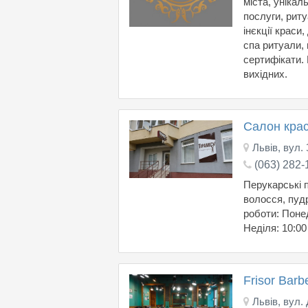
міста, уніка
послуги, рит
інєкції краси
спа ритуали, в
сертифікати. 
вихідних.
Салон крас
Львів, вул. 
(063) 282-
Перукарські 
волосся, пудр
роботи: Понед
Неділя: 10:00 
Frisor Bar
Львів, вул.