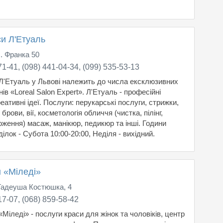
и Л'Етуаль
І. Франка 50
71-41, (098) 441-04-34, (099) 535-53-13
Л'Етуаль у Львові належить до числа ексклюзивних
ів «Loreal Salon Expert». Л'Етуаль - професійні
еативні ідеї. Послуги: перукарські послуги, стрижки,
 брови, вії, косметологія обличчя (чистка, пілінг,
оження) масаж, манікюр, педикюр та інші. Години
ілок - Субота 10:00-20:00, Неділя - вихідний.
н «Міледі»
Тадеуша Костюшка, 4
17-07, (068) 859-58-42
Міледі» - послуги краси для жінок та чоловіків, центр