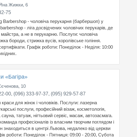
 Яна Жижки, 6
32-75
g Barbershop - чоловіча перукарня (барбершоп) у
r barbershop - ліга досвідчених чоловічих перукарів, де
 майстра, а не в перукарню. Послуги: чоловіча
жка бороди, стрижка вусів, королівське гоління.
ертифікати. Графік роботи: Понеділок - Неділя: 10:00
вихідних.
и «Багіра»
Сєченова, 10
22-00, (096) 333-97-37, (095) 929-57-87
н краси для жінок і чоловіків. Послуги: лазерна
укарські послуги, професійний візаж, косметологія,
сауна, татуаж, нігтьовий сервіс, масаж, автозасмага.
 команда професіоналів із власним творчим поглядом і
н знаходиться в центрі Львова, недалеко від церкви
ік роботи: Понеділок - Пятниця: 09:00 - 20:00, Субота