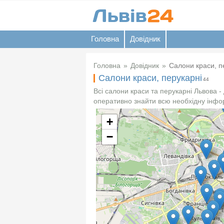
Головна
Довідник
Головна
Довідник
Салони краси, п
Салони краси, перукарні
44
Всі салони краси та перукарні Львова -
оперативно знайти всю необхідну інфор
+
−