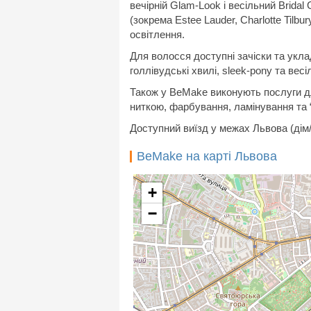
вечірній Glam-Look і весільний Brida
(зокрема Estee Lauder, Charlotte Tilbury
освітлення.
Для волосся доступні зачіски та укла
голлівудські хвилі, sleek-pony та вес
Також у BeMake виконують послуги д
ниткою, фарбування, ламінування та “
Доступний виїзд у межах Львова (дім/г
BeMake на карті Львова
+
−