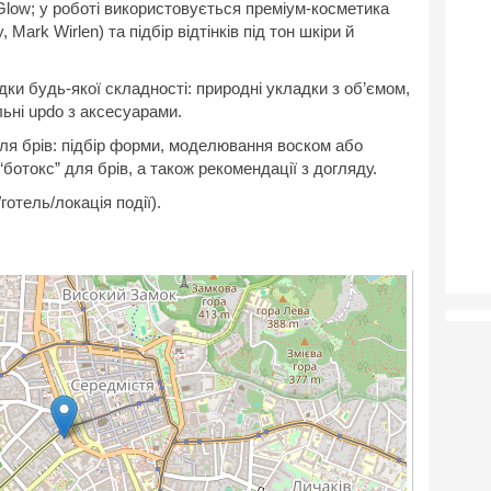
l Glow; у роботі використовується преміум-косметика
, Mark Wirlen) та підбір відтінків під тон шкіри й
дки будь-якої складності: природні укладки з об’ємом,
ільні updo з аксесуарами.
ля брів: підбір форми, моделювання воском або
ботокс” для брів, а також рекомендації з догляду.
отель/локація події).