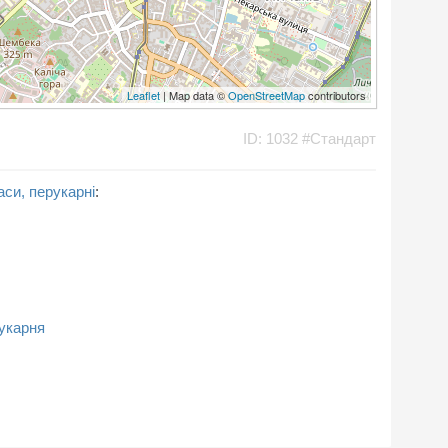
Leaflet
| Map data ©
OpenStreetMap
contributors
ID: 1032 #Стандарт
си, перукарні
:
рукарня