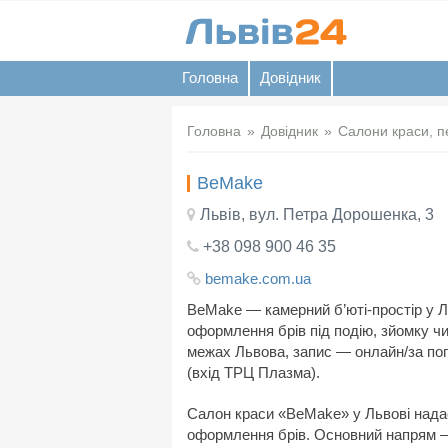
Головна
Довідник
Головна
Довідник
Салони краси, п
BeMake
Львів, вул. Петра Дорошенка, 3
+38 098 900 46 35
bemake.com.ua
BeMake — камерний б’юті-простір у Л
оформлення брів під подію, зйомку чи
межах Львова, запис — онлайн/за поп
(вхід ТРЦ Плазма).
Салон краси «BeMake» у Львові надає
оформлення брів. Основний напрям — 