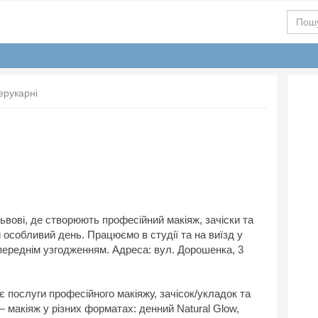
ерукарні
ьвові, де створюють професійний макіяж, зачіски та
 особливий день. Працюємо в студії та на виїзд у
ереднім узгодженням. Адреса: вул. Дорошенка, 3
 послуги професійного макіяжу, зачісок/укладок та
макіяж у різних форматах: денний Natural Glow,