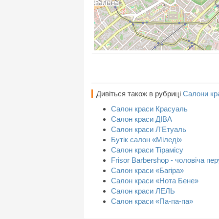
Дивіться також в рубриці
Салони кра
Салон краси Красуаль
Салон краси ДІВА
Салон краси Л'Етуаль
Бутік салон «Міледі»
Салон краси Тірамісу
Frisor Barbershop - чоловіча пе
Салон краси «Багіра»
Салон краси «Нота Бене»
Салон краси ЛЕЛЬ
Салон краси «Па-па-па»