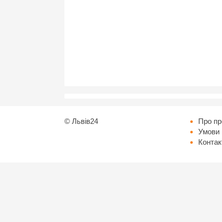
©
Львів24
Про пр
Умови 
Контак