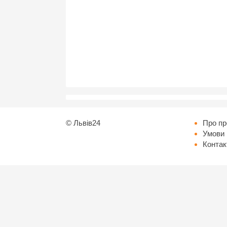
©
Львів24
Про пр
Умови 
Контак